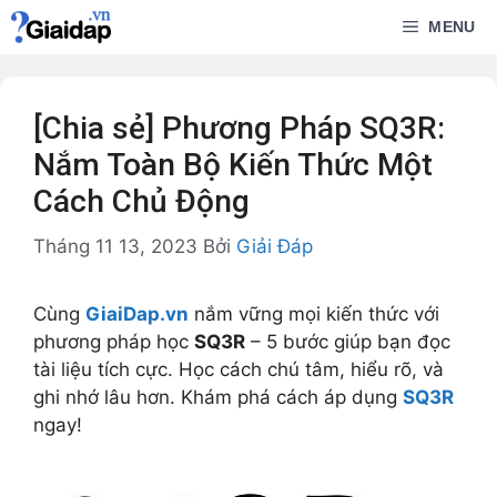
Chuyển
MENU
đến
nội
dung
[Chia sẻ] Phương Pháp SQ3R:
Nắm Toàn Bộ Kiến Thức Một
Cách Chủ Động
Tháng 11 13, 2023
Bởi
Giải Đáp
Cùng
GiaiDap.vn
nắm vững mọi kiến thức với
phương pháp học
SQ3R
– 5 bước giúp bạn đọc
tài liệu tích cực. Học cách chú tâm, hiểu rõ, và
ghi nhớ lâu hơn. Khám phá cách áp dụng
SQ3R
ngay!