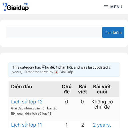
Chuyển
MENU
đến
nội
dung
This category has hủ đề, 1 phản hồi, and was last updated
2
years, 10 months trước
by
Giải Đáp
.
Diễn đàn
Chủ
Bài
Bài viết
đề
viết
cuối
Lịch sử lớp 12
0
0
Không có
chủ đề
Giải đáp những câu hỏi, bài tập
liên quan đến lịch sử lớp 12
Lịch sử lớp 11
1
2
2 years,