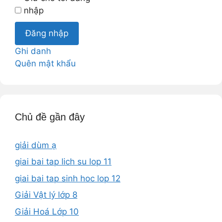
nhập
Đăng nhập
Ghi danh
Quên mật khẩu
Chủ đề gần đây
giải dùm ạ
giai bai tap lich su lop 11
giai bai tap sinh hoc lop 12
Giải Vật lý lớp 8
Giải Hoá Lớp 10