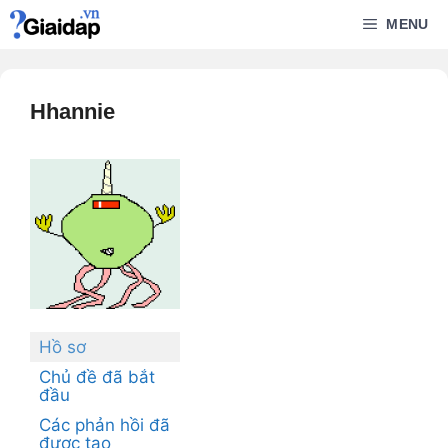
Chuyển
MENU
đến
nội
dung
Hhannie
Hồ sơ
Chủ đề đã bắt
đầu
Các phản hồi đã
được tạo