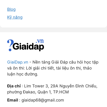
Blog
Kỹ năng
GiaiDap.vn
- Nền tảng Giải Đáp câu hỏi học tập
và ôn thi: Lời giải chi tiết, tài liệu ôn thi, thảo
luận học đường.
Địa chỉ
: Lim Tower 3, 29A Nguyễn Đình Chiểu,
phường Đakao, Quận 1, TP.HCM
Email
:
giaidap68@gmail.com