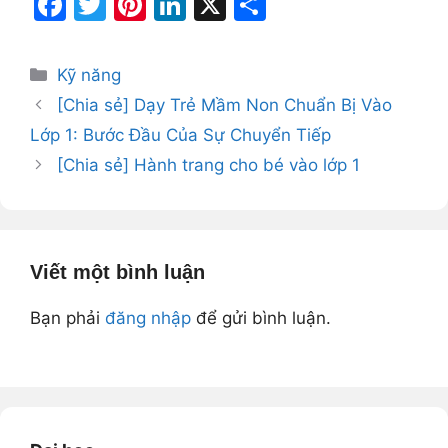
F
T
Pi
Li
X
S
a
w
nt
n
h
c
itt
er
k
ar
Danh
Kỹ năng
e
er
e
e
e
mục
[Chia sẻ] Dạy Trẻ Mầm Non Chuẩn Bị Vào
b
st
dI
Lớp 1: Bước Đầu Của Sự Chuyển Tiếp
o
n
[Chia sẻ] Hành trang cho bé vào lớp 1
o
k
Viết một bình luận
Bạn phải
đăng nhập
để gửi bình luận.