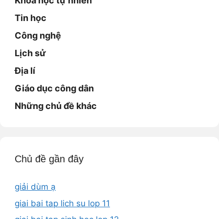
Khoa học tự nhiên
Tin học
Công nghệ
Lịch sử
Địa lí
Giáo dục công dân
Những chủ đề khác
Chủ đề gần đây
giải dùm ạ
giai bai tap lich su lop 11