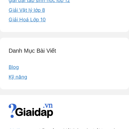
giai bai tap sinh hoc lop 12
Giải Vật lý lớp 8
Giải Hoá Lớp 10
Danh Mục Bài Viết
Blog
Kỹ năng