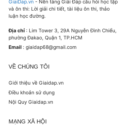
GiaiDap.vn
- Nền tảng Giải Đáp câu hỏi học tập
và ôn thi: Lời giải chi tiết, tài liệu ôn thi, thảo
luận học đường.
Địa chỉ
: Lim Tower 3, 29A Nguyễn Đình Chiểu,
phường Đakao, Quận 1, TP.HCM
Email
:
giaidap68@gmail.com
VỀ CHÚNG TÔI
Giới thiệu về Giaidap.vn
Điều khoản sử dụng
Nội Quy Giaidap.vn
MẠNG XÃ HỘI