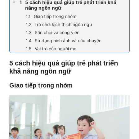
5 cách hiệu quả giúp trẻ phát triển khả
năng ngôn ngữ
Giao tiếp trong nhóm
Trò chơi kích thích ngôn ngữ
Sân chơi và công viên
Sử dụng hình ảnh và câu chuyện
Vai trò của người mẹ
5 cách hiệu quả giúp trẻ phát triển
khả năng ngôn ngữ
Giao tiếp trong nhóm