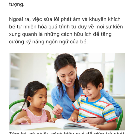
tượng.
Ngoài ra, việc sửa lỗi phát âm và khuyến khích
bé tự nhiên hóa quá trình tư duy về mọi sự kiện
xung quanh là những cách hữu ích để tăng
cường kỹ năng ngôn ngữ của bé.